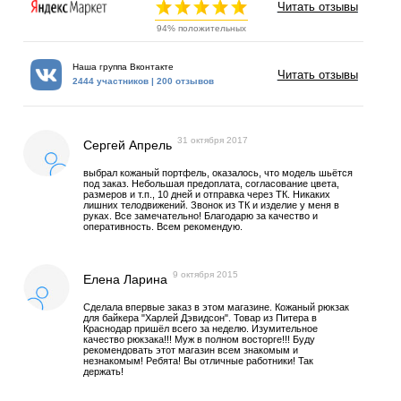
Читать отзывы
94% положительных
Наша группа Вконтакте
Читать отзывы
2444 участников | 200 отзывов
31 октября 2017
Сергей Апрель
выбрал кожаный портфель, оказалось, что модель шьётся
под заказ. Небольшая предоплата, согласование цвета,
размеров и т.п., 10 дней и отправка через ТК. Никаких
лишних телодвижений. Звонок из ТК и изделие у меня в
руках. Все замечательно! Благодарю за качество и
оперативность. Всем рекомендую.
9 октября 2015
Елена Ларина
Сделала впервые заказ в этом магазине. Кожаный рюкзак
для байкера "Харлей Дэвидсон". Товар из Питера в
Краснодар пришёл всего за неделю. Изумительное
качество рюкзака!!! Муж в полном восторге!!! Буду
рекомендовать этот магазин всем знакомым и
незнакомым! Ребята! Вы отличные работники! Так
держать!