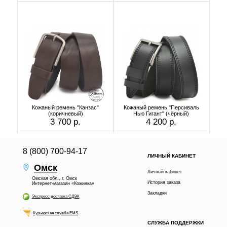
Кожаный ремень "Канзас"
Кожаный ремень "Персиваль
(коричневый)
Нью Гигант" (чёрный)
3 700 р.
4 200 р.
8 (800) 700-94-17
ЛИЧНЫЙ КАБИНЕТ
Омск
Личный кабинет
Омская обл., г. Омск
История заказа
Интернет-магазин «Кожинка»
Закладки
Экспресс-доставка СДЭК
Курьерская служба EMS
СЛУЖБА ПОДДЕРЖКИ