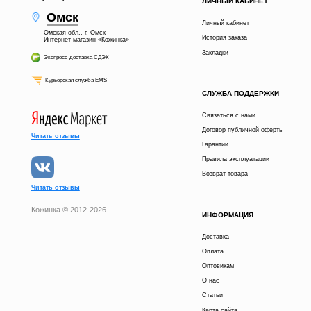
ЛИЧНЫЙ КАБИНЕТ
Омск
Личный кабинет
Омская обл., г. Омск
История заказа
Интернет-магазин «Кожинка»
Закладки
Экспресс-доставка СДЭК
Курьерская служба EMS
СЛУЖБА ПОДДЕРЖКИ
Связаться с нами
Договор публичной оферты
Читать отзывы
Гарантии
Правила эксплуатации
Возврат товара
Читать отзывы
Кожинка © 2012-2026
ИНФОРМАЦИЯ
Доставка
Оплата
Оптовикам
О нас
Статьи
Карта сайта