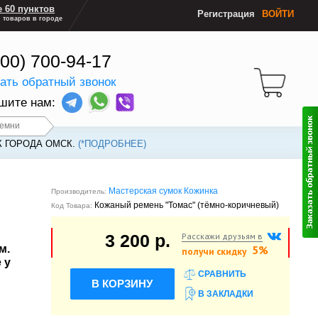
 60 пунктов
Регистрация
ВОЙТИ
 товаров в городе
800) 700-94-17
зать обратный звонок
шите нам:
ремни
К ГОРОДА ОМСК.
(*ПОДРОБНЕЕ)
Мастерская сумок Кожинка
Производитель:
Кожаный ремень "Томас" (тёмно-коричневый)
Код Товара:
Расскажи друзьям в
3 200 р.
м.
5%
получи скидку
 у
СРАВНИТЬ
В КОРЗИНУ
В ЗАКЛАДКИ