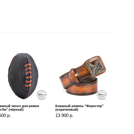
жаный чехол для ремня
Кожаный ремень "Форестер"
егби" (чёрный)
(коричневый)
500 р.
13 900 р.