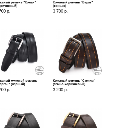
жаный ремень "Конан"
Кожаный ремень "Варяг"
оричневый)
(коньяк)
700 р.
3 700 р.
жаный мужской ремень
Кожаный ремень "Стенли"
орган" (чёрный)
(тёмно-коричневый)
700 р.
3 200 р.