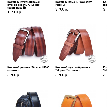
Кожаный мужской ремень
Кожаный ремень "Форсайт"
Ко
ручной работы "Ларсен"
(чёрный)
(к
(коричневый)
3 700 р.
3 
13 900 р.
Кожаный ремень "Викинг NEW"
Кожаный мужской ремень
Ко
(коньяк)
"Морган" (коньяк)
"М
3 700 р.
3 700 р.
3 