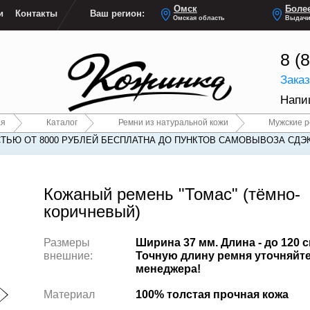
Омск
Более
и
Контакты
Ваш регион:
Омская область
Выдачи
8 (
Зака
Напи
ая
Каталог
Ремни из натуральной кожи
Мужские 
ТЬЮ ОТ 8000 РУБЛЕЙ БЕСПЛАТНА ДО ПУНКТОВ САМОВЫВОЗА СДЭ
Кожаный ремень "Томас" (тёмно-
коричневый)
Размеры
Ширина 37 мм. Длина - до 120 с
внешние:
Точную длину ремня уточняйте
менеджера!
Материал
100% толстая прочная кожа