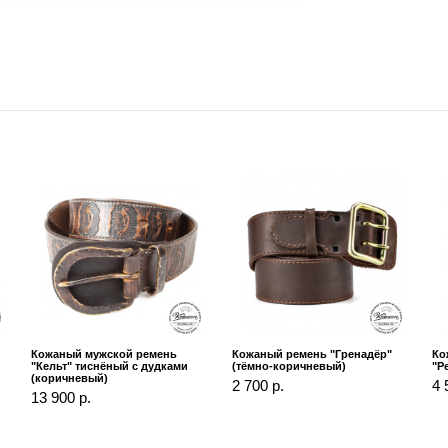
Кожаный мужской ремень
Кожаный ремень "Гренадёр"
Ко
"Кельт" тиснёный с дудками
(тёмно-коричневый)
"Р
(коричневый)
2 700 р.
4 
13 900 р.