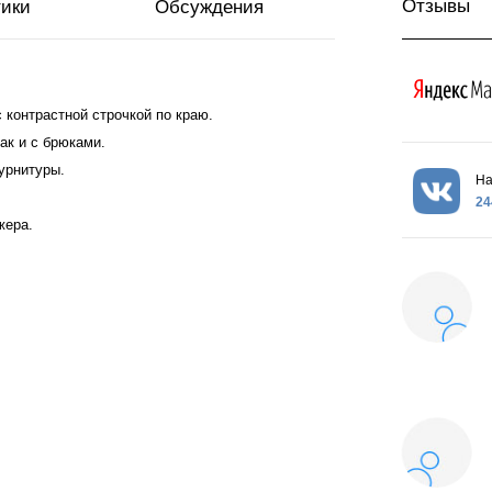
Отзывы
тики
Обсуждения
контрастной строчкой по краю.
ак и с брюками.
урнитуры.
На
24
жера.