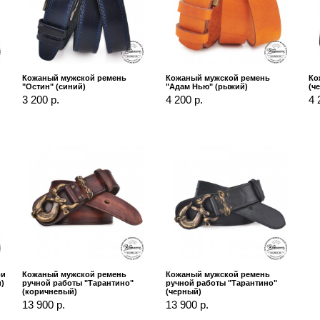
Кожаный мужской ремень
Кожаный мужской ремень
Ко
"Остин" (синий)
"Адам Нью" (рыжий)
(ч
3 200 р.
4 200 р.
4 
ри
Кожаный мужской ремень
Кожаный мужской ремень
)
ручной работы "Тарантино"
ручной работы "Тарантино"
(коричневый)
(черный)
13 900 р.
13 900 р.