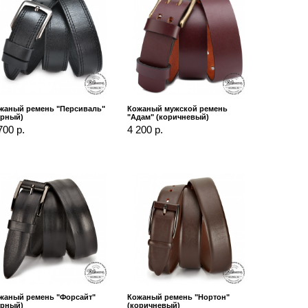
жаный ремень "Персиваль"
Кожаный мужской ремень
ёрный)
"Адам" (коричневый)
700 р.
4 200 р.
жаный ремень "Форсайт"
Кожаный ремень "Нортон"
ёрный)
(коричневый)