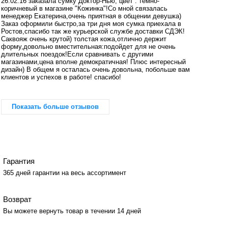
26.02.16 заказала сумку Доктор-Нью, цвет : темно-
коричневый в магазине "Кожинка"!Со мной связалась
менеджер Екатерина,очень приятная в общении девушка)
Заказ оформили быстро,за три дня моя сумка приехала в
Ростов,спасибо так же курьерской службе доставки СДЭК!
Саквояж очень крутой) толстая кожа,отлично держит
форму,довольно вместительная:подойдет для не очень
длительных поездок!Если сравнивать с другими
магазинами,цена вполне демократичная! Плюс интересный
дизайн) В общем я осталась очень довольна, побольше вам
клиентов и успехов в работе! спасибо!
Показать больше отзывов
Гарантия
365 дней гарантии на весь ассортимент
Возврат
Вы можете вернуть товар в течении 14 дней