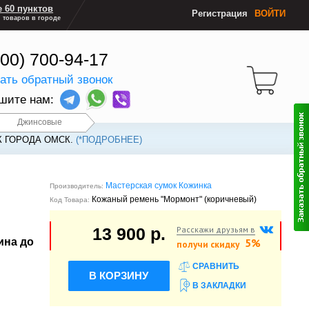
 60 пунктов
Регистрация
ВОЙТИ
 товаров в городе
800) 700-94-17
зать обратный звонок
шите нам:
Джинсовые
К ГОРОДА ОМСК.
(*ПОДРОБНЕЕ)
Мастерская сумок Кожинка
Производитель:
Кожаный ремень "Мормонт" (коричневый)
Код Товара:
Расскажи друзьям в
13 900 р.
ина до
5%
получи скидку
СРАВНИТЬ
В КОРЗИНУ
В ЗАКЛАДКИ