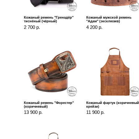
Кожаный ремень "Гренадёр"
Кожаный мужской ремень
тиснёный (чёрный)
"Адам" (эксклюзив)
2 700 р.
4 200 р.
Кожаный ремень "Форестер"
Кожаный фартук (коричневы
(коричневый)
крейзи)
13 900 р.
11 900 р.