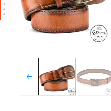
р
и
и