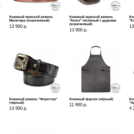
Кожаный мужской ремень
Кожаный мужской ремень
Ко
Милитари (коричневый)
"Кельт" тиснёный с дудками
"К
(коричневый)
13 900 р.
13
13 900 р.
й
Кожаный ремень "Форестер"
Кожаный фартук (чёрный)
Ко
(чёрный)
"А
11 900 р.
13 900 р.
4 