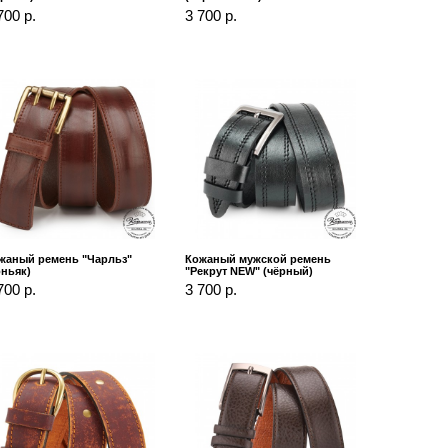
700 р.
3 700 р.
жаный ремень "Чарльз"
Кожаный мужской ремень
оньяк)
"Рекрут NEW" (чёрный)
700 р.
3 700 р.