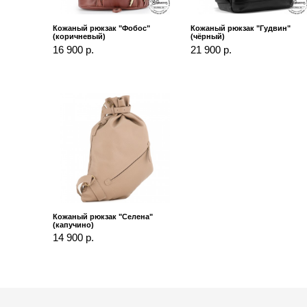
Кожаный рюкзак "Фобос"
Кожаный рюкзак "Гудвин"
(коричневый)
(чёрный)
16 900 р.
21 900 р.
Кожаный рюкзак "Селена"
(капучино)
14 900 р.