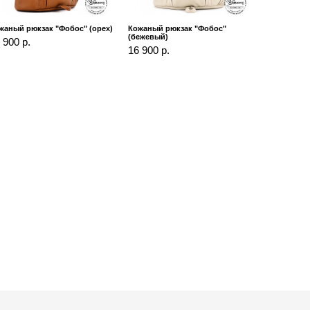
жаный рюкзак "Фобос" (орех)
Кожаный рюкзак "Фобос"
(бежевый)
 900 р.
16 900 р.