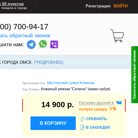
 60 пунктов
Регистрация
ВОЙТИ
 товаров в городе
800) 700-94-17
зать обратный звонок
шите нам:
К ГОРОДА ОМСК.
(*ПОДРОБНЕЕ)
Мастерская сумок Кожинка
Производитель:
Кожаный рюкзак "Селена" (какао нубук)
Код Товара:
Расскажи друзьям в
14 900 р.
5%
получи скидку
СРАВНИТЬ
В КОРЗИНУ
В ЗАКЛАДКИ