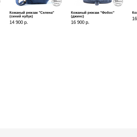
Кожаный рюкзак "Селена"
Кожаный рюкзак "Фобос"
Ко
(синий нубук)
(джинс)
16
14 900 р.
16 900 р.