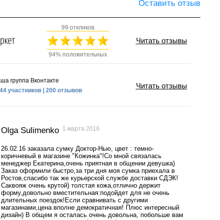
Оставить отзыв
99 откликов
Читать отзывы
94% положительных
ша группа Вконтакте
Читать отзывы
44 участников | 200 отзывов
1 марта 2016
Olga Sulimenko
26.02.16 заказала сумку Доктор-Нью, цвет : темно-
коричневый в магазине "Кожинка"!Со мной связалась
менеджер Екатерина,очень приятная в общении девушка)
Заказ оформили быстро,за три дня моя сумка приехала в
Ростов,спасибо так же курьерской службе доставки СДЭК!
Саквояж очень крутой) толстая кожа,отлично держит
форму,довольно вместительная:подойдет для не очень
длительных поездок!Если сравнивать с другими
магазинами,цена вполне демократичная! Плюс интересный
дизайн) В общем я осталась очень довольна, побольше вам