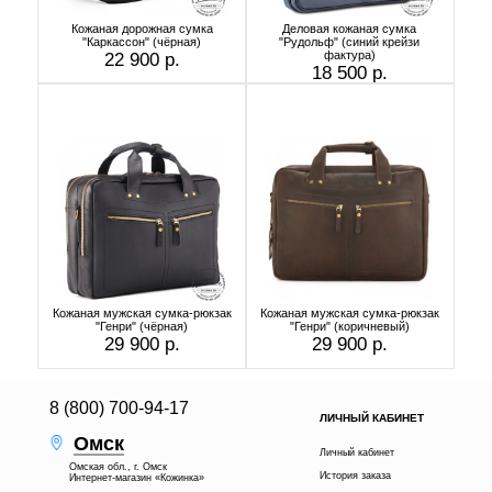
Кожаная дорожная сумка
Деловая кожаная сумка
"Каркассон" (чёрная)
"Рудольф" (синий крейзи
фактура)
22 900 р.
18 500 р.
Кожаная мужская сумка-рюкзак
Кожаная мужская сумка-рюкзак
"Генри" (чёрная)
"Генри" (коричневый)
29 900 р.
29 900 р.
8 (800) 700-94-17
ЛИЧНЫЙ КАБИНЕТ
Омск
Личный кабинет
Омская обл., г. Омск
История заказа
Интернет-магазин «Кожинка»