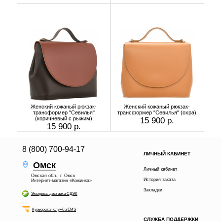
Женский кожаный рюкзак-
Женский кожаный рюкзак-
трансформер "Севилья"
трансформер "Севилья" (охра)
(коричневый с рыжим)
15 900 р.
15 900 р.
8 (800) 700-94-17
ЛИЧНЫЙ КАБИНЕТ
Омск
Личный кабинет
Омская обл., г. Омск
История заказа
Интернет-магазин «Кожинка»
Закладки
Экспресс-доставка СДЭК
Курьерская служба EMS
СЛУЖБА ПОДДЕРЖКИ