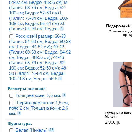
84-92 см; Бедро: 48-56 см) M
(Талия: 68-76 см; Бедра: 92-
100 см; Бедро: 52-60 см) L
(Талия: 76-84 см; Бедра: 100-
108 см; Бедро: 56-64 см) XL
Подарочный 
(Талия: 84-94 см; Бедра:
1
Отличный пода
празд
Россиский размер: 36-38
(Талия: 54-60 см; Бедра: 80-88
см; Бедро: 44-52 см); 40-42
(Талия: 60-68 см; Бедра: 84-92
см; Бедро: 48-56 см); 44-46
(Талия: 68-76 см; Бедра: 92-
100 см; Бедро: 52-60 см); 48-
50 (Талия: 76-84 см; Бедра:
100-108 см; Бедро: 56-6
2
Размеры внешние:
Толщина кожи: 2,6 мм.
1
Ширина ремешков: 1,5 см,
пояс 2 см. Толщина кожи: 2,6
мм.
1
Гартеры на ноги
Multum
2 900 р.
Фурнитура:
Белая (Никель)
13