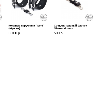
Кожаные наручники "Isold"
Соединительный блочок
(чёрные)
Obstructionum
3 700 р.
500 р.