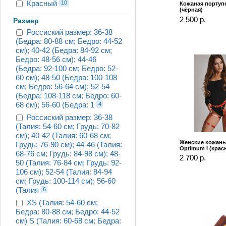
Красный
10
Кожаная портупе
(чёрная)
2 500 р.
Размер
Россиский размер: 36-38
(Бедра: 80-88 см; Бедро: 44-52
см); 40-42 (Бедра: 84-92 см;
Бедро: 48-56 см); 44-46
(Бедра: 92-100 см; Бедро: 52-
60 см); 48-50 (Бедра: 100-108
см; Бедро: 56-64 см); 52-54
(Бедра: 108-118 см; Бедро: 60-
68 см); 56-60 (Бедра: 1
4
Россиский размер: 36-38
(Талия: 54-60 см; Грудь: 70-82
см); 40-42 (Талия: 60-68 см;
Женские кожаны
Грудь: 76-90 см); 44-46 (Талия:
Optimum I (крас
68-76 см; Грудь: 84-98 см); 48-
2 700 р.
50 (Талия: 76-84 см; Грудь: 92-
106 см); 52-54 (Талия: 84-94
см; Грудь: 100-114 см); 56-60
(Талия
6
XS (Талия: 54-60 см;
Бедра: 80-88 см; Бедро: 44-52
см) S (Талия: 60-68 см; Бедра: