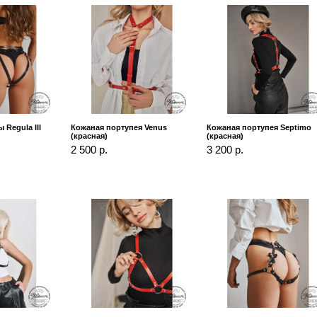
Regula III
Кожаная портупея Venus
Кожаная портупея Septimo
(красная)
(красная)
2 500 р.
3 200 р.