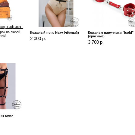
сертификат
рок на любой
Кожаный пояс Nexy (чёрный)
Кожаные наручники "Isold"
ник!
(красные)
2 000 р.
3 700 р.
 из кожи