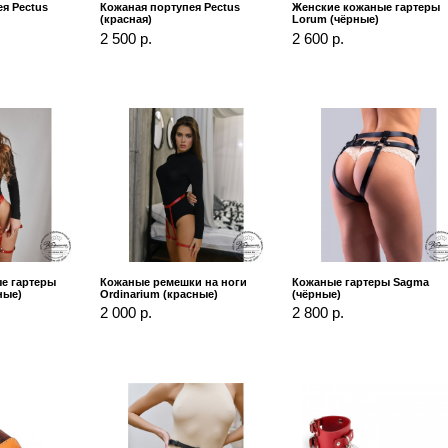
я Pectus
Кожаная портупея Pectus
Женские кожаные гартеры
(красная)
Lorum (чёрные)
2 500 р.
2 600 р.
е гартеры
Кожаные ремешки на ноги
Кожаные гартеры Sagma
ные)
Ordinarium (красные)
(чёрные)
2 000 р.
2 800 р.